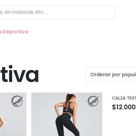
 Deportiva
tiva
CALZA TEX
$
12.000