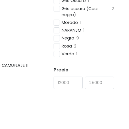
Gris Oscuro
1
Gris oscuro (Casi
2
negro)
Morado
1
NARANJO
1
Negro
9
Rosa
2
Verde
1
CAMUFLAJE II
Precio