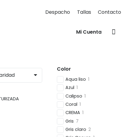
Despacho
Tallas
Contacto
Mi Cuenta
Color
Aqua liso
1
Azul
1
Calipso
1
TURIZADA
Coral
1
CREMA
1
Gris
7
Gris claro
2